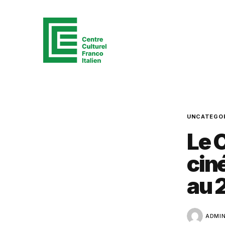
UNCATEGO
Le C
cin
au 
ADMI