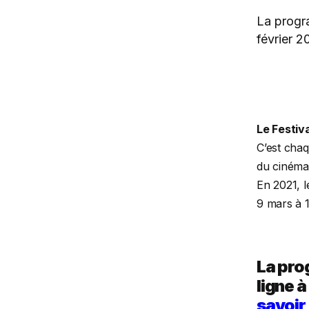
La progra
février 2
Le Festiv
C’est chaq
du cinéma 
En 2021, l
9 mars à 1
La pro
ligne à
savoir