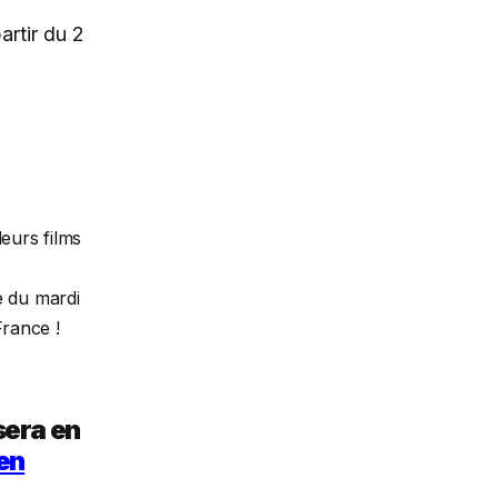
artir du 2
eurs films
e du mardi
France !
sera en
 en